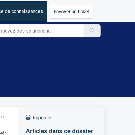
e de connaissances
Envoyer un ticket
r
et
Imprimer
Articles dans ce dossier
té :