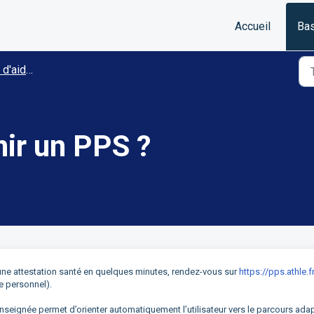
Accueil
Bas
our les athlètes
ir un PPS ?
 une attestation santé en quelques minutes, rendez-vous sur
https://pps.athle.f
e personnel).
nseignée permet d’orienter automatiquement l’utilisateur vers le parcours adap